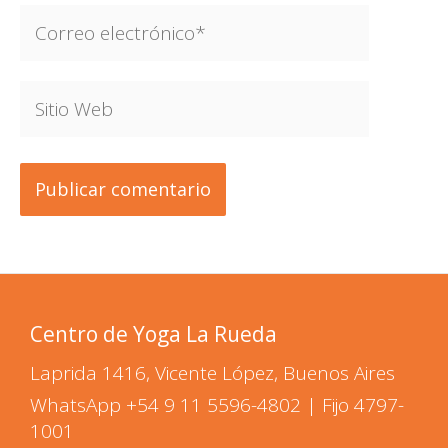
Correo
electrónico*
Sitio
Web
Centro de Yoga La Rueda
Laprida 1416, Vicente López, Buenos Aires
WhatsApp
+54 9 11 5596-4802
| Fijo 4797-
1001