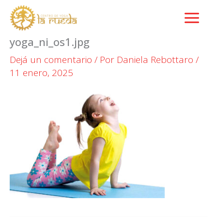
Ir
al
contenido
yoga_ni_os1.jpg
Dejá un comentario
/ Por
Daniela Rebottaro
/
11 enero, 2025