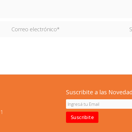
Correo
Sit
electrónico*
We
Suscribite a las Noveda
01