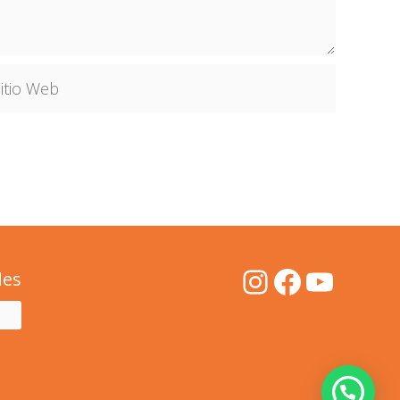
io
b
Instagram
Faceboo
YouTu
des