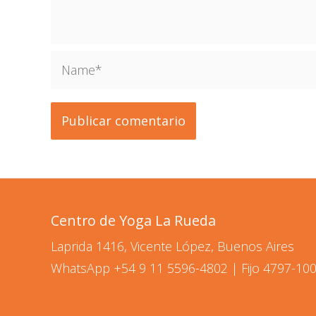
Name*
Centro de Yoga La Rueda
Laprida 1416, Vicente López, Buenos Aires
WhatsApp
+54 9 11 5596-4802
| Fijo 4797-10