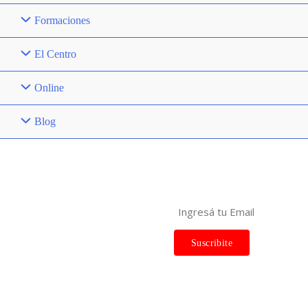
Formaciones
El Centro
Online
Blog
Centro de Yoga La Rueda
Suscribite a las Novedades
Laprida 1416, Vicente López,
Buenos Aires
WhatsApp
+54 9 11 5596-4802
| Fijo 4797-1001
Instagram
Facebook
YouTube