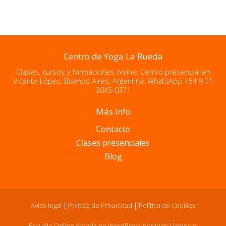
Centro de Yoga La Rueda
Clases, cursos y formaciones online. Centro presencial en
Vicente López, Buenos Aires, Argentina. WhatsApp +54 9 11
3045-0371
Más info
Contacto
Clases presenciales
Blog
Aviso legal
|
Política de Privacidad
|
Política de Cookies
Escuela Online creada en WordPress por
Juan Llamosas